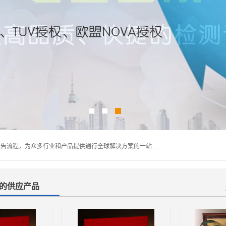
深圳万检通科技有限公司主营:iso9001质量认证机构及质检报告流程，为众多行业和产品提供通行全球解决方案的一站式全领域公共检测、鉴定、验货、srrc认证,质量检测认证及CE认证公司，帮助企业应对全球各种技术贸易壁垒，提升企业竞争优势，满足其对品质的高标准要求。
书的供应产品