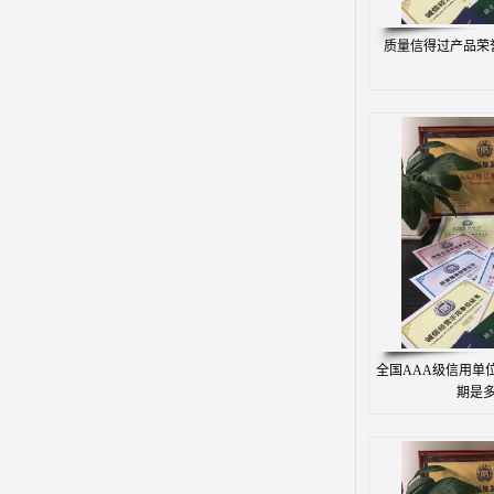
srrc认证
质量信得过产品荣
亚马逊UL报告
英国UKCA认证
其他国家认证
加拿大IC认证
全国AAA级信用单
期是