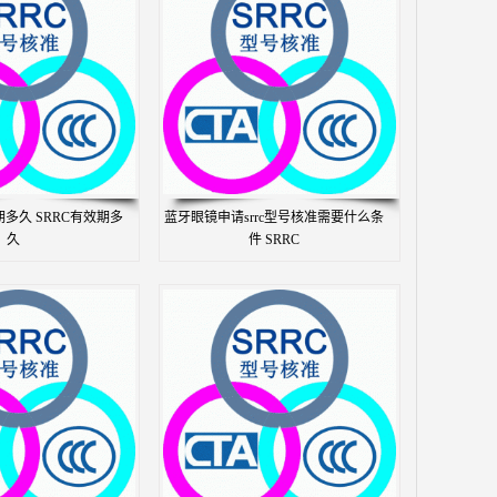
期多久 SRRC有效期多
蓝牙眼镜申请srrc型号核准需要什么条
久
件 SRRC