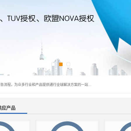
深圳万检通科技有限公司主营:iso9001质量认证机构及质检报告流程，为众多行业和产品提供通行全球解决方案的一站式全领域公共检测、鉴定、验货、srrc认证,质量检测认证及CE认证公司，帮助企业应对全球各种技术贸易壁垒，提升企业竞争优势，满足其对品质的高标准要求。
的供应产品