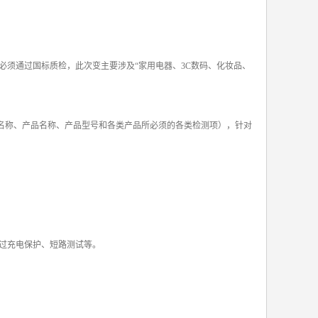
须通过国标质检，此次变主要涉及“家用电器、3C数码、化妆品、
。
名称、产品名称、产品型号和各类产品所必须的各类检测项），针对
过充电保护、短路测试等。