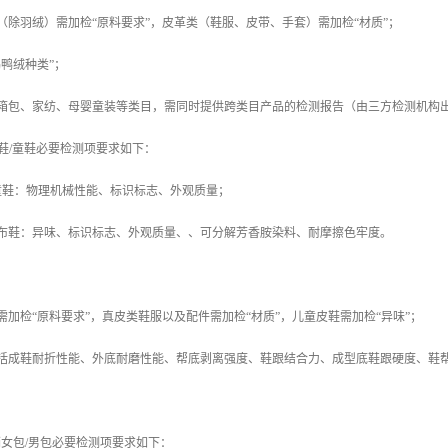
（除羽绒）需加检“原料要求”，皮革类（鞋服、皮带、手套）需加检“材质”；
鹅鸭绒种类”；
类箱包、家纺、母婴童装等类目，需同时提供跨类目产品的检测报告（由三方检测机构
动鞋/童鞋必要检测项要求如下：
/童鞋：物理机械性能、标识标志、外观质量；
儿布鞋：异味、标识标志、外观质量、、可分解芳香胺染料、耐摩擦色牢度。
需加检“原料要求”，真皮类鞋服以及配件需加检“材质”，儿童皮鞋需加检“异味”；
包括成鞋耐折性能、外底耐磨性能、帮底剥离强度、鞋跟结合力、成型底鞋跟硬度、鞋
热销女包/男包必要检测项要求如下：