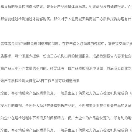
品和设备的质量检测得出结果。是保证产品质量体系标准。如果商品没有通过检测，而
品都需要经过检测通过才能够购买。那么对于入驻商城天猫商城三方质检报告办理有什
业者或者是商家?同样是遇到这样的问题。在你申请入驻商城的过程中，需要提交商品
告要求，每个须至少提供一份由三方机构出具的检测报告，成品检测报告内容须包含名
注意产品大小不同数量也不同的。须要填写一份产品质检检测申请单，然后我公司收到
始产品质检检测大概在4-5日工作日就可以知道结果
全面、客观地反映产品的质量信息，一般是由立于供需双方的三方检验机构完成的（必
越受人们的重视，全国各大商场在选择销售产品时，不但需要企业提供相关产品的认证
以为企业在送检过程中节省很多时间和精力，使广大企业的产品能快速的占领有利的地
全面、客观地反映产品的质量信息，一般是由立于供需双方的三方检验机构完成的（必