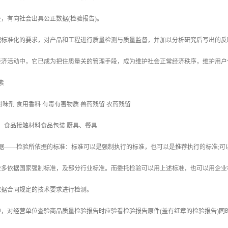
，有向社会出具公正数据(检验报告)。
据标准化的要求，对产品和工程进行质量检测与质量监督，并加以分析研究后写出的反
经济活动中，它已成为把住质量关的管理手段，成为维护社会正常经济秩序，维护用户
素
甜味剂 食用香料 有毒有害物质 兽药残留 农药残留
原，食品接触材料食品包装 厨具、餐具
据——检验所依据的标准：标准可以是强制执行的标准，也可以是推荐执行的标准;可
查多依据国家强制标准，及部分行业标准。而委托检验可以用上述标准，也可以用企业
依据合同规定的技术要求进行检测。
，对经营单位查验商品质量检验报告时应验看检验报告原件(盖有红章的检验报告)同