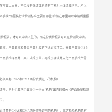
在市面上出售，不但没有保证或者还有可能对人体造成伤害。所以
么手续?而服装行业检测标准主要有哪些?应该在哪里可以申请质量报
质检报告，才可以申请入驻的，而这份质检报告可以在检测院申请。
称、产品名称和各类产品对应的下述必检项目。需要产品提供2-5
产品质检样品并出具正式报价单，再报价确认并支付产品质检所需
须具有CNAS和CMA两份资质证书的机构）
证书，同时也要求企业提供一份由“机构”出具的相关《产品质量检测
位。
须具有CNAS和CMA两份资质证书的机构）。三方检验机构具有