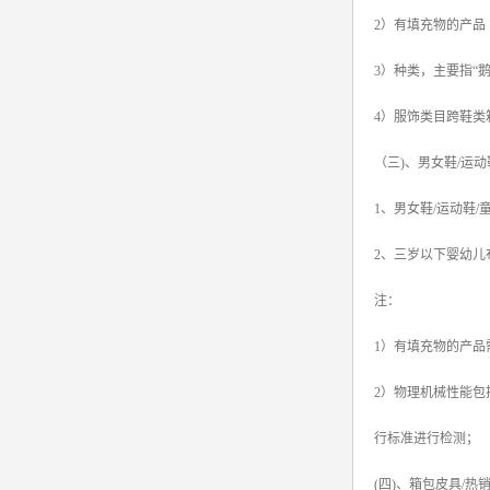
2）有填充物的产品
3）种类，主要指“
4）服饰类目跨鞋
（三)、男女鞋/运
1、男女鞋/运动鞋
2、三岁以下婴幼
注：
1）有填充物的产品
2）物理机械性能
行标准进行检测；
(四)、箱包皮具/