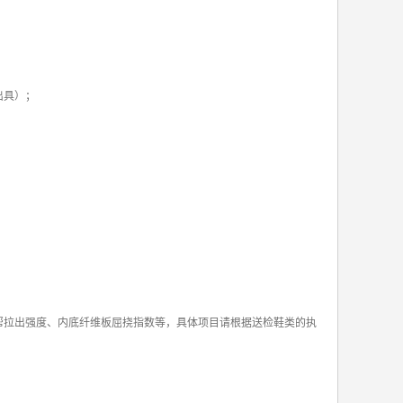
出具）；
帮拉出强度、内底纤维板屈挠指数等，具体项目请根据送检鞋类的执