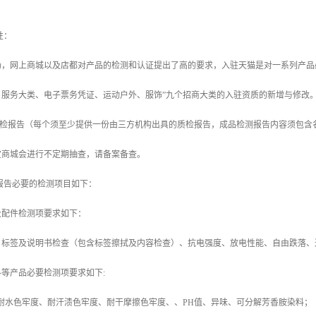
性：
，网上商城以及店都对产品的检测和认证提出了高的要求，入驻天猫是对一系列产品必
、服务大类、电子票务凭证、运动户外、服饰”九个招商大类的入驻资质的新增与修改
检报告（每个须至少提供一份由三方机构出具的质检报告，成品检测报告内容须包含
宝商城会进行不定期抽查，请备案备查。
报告必要的检测项目如下：
及配件检测项要求如下：
：标签及说明书检查（包含标签擦拭及内容检查）、抗电强度、放电性能、自由跌落、
等产品必要检测项要求如下:
包括：耐水色牢度、耐汗渍色牢度、耐干摩擦色牢度、、PH值、异味、可分解芳香胺染料；