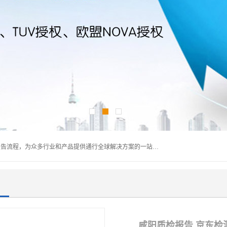
深圳万检通科技有限公司主营:iso9001质量认证机构及质检报告流程，为众多行业和产品提供通行全球解决方案的一站式全领域公共检测、鉴定、验货、srrc认证,质量检测认证及CE认证公司，帮助企业应对全球各种技术贸易壁垒，提升企业竞争优势，满足其对品质的高标准要求。
咸阳质检报告 京东检