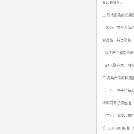
复印等情况。
二.质检报告的必要
因为目前各大商场
食品品、鞋类箱包
以下产品需提供质
已经入驻商家，淘
三.各类产品的检测
（一）、电子产品
检测项目必须包括
（二）、服装、布料
1）GB18401