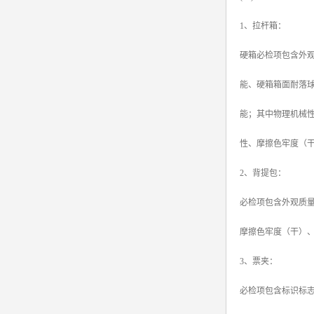
1、拉杆箱：
硬箱必检项包含外
能、硬箱箱面耐落
能；其中物理机械
性、摩擦色牢度（
2、背提包：
必检项包含外观质
摩擦色牢度（干）
3、票夹：
必检项包含标识标