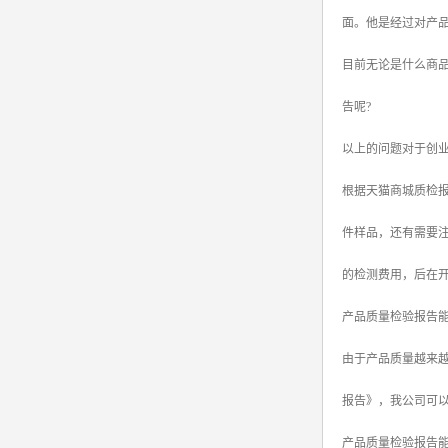
面。他是经过对产
srrc认证
目前无论是什么商
亚马逊UL报告
告呢?
英国UKCA认证
以上的问题对于创
其他国家认证
根据天猫商城质检报
加拿大IC认证
件样品，还有需要
的检测费用，后在开
产品质量检验报告能
由于产品质量越来
报告》，我公司可
产品质量检验报告能