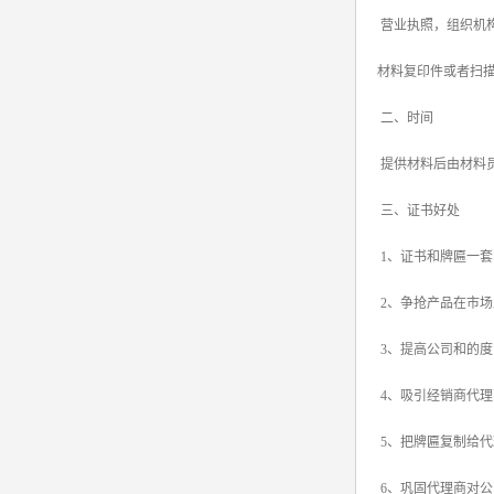
营业执照，组织机
srrc认证
材料复印件或者扫
亚马逊UL报告
二、时间
英国UKCA认证
提供材料后由材料员
其他国家认证
三、证书好处
加拿大IC认证
1、证书和牌匾一套
2、争抢产品在市
3、提高公司和的度
4、吸引经销商代理
5、把牌匾复制给代
6、巩固代理商对公