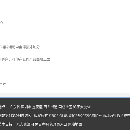
心
和招标活动中会得额外加分
引客户，可印在公司产品画册上面
om.cn
地点： 广东省 深圳市 宝安区 西乡街道 固戍社区 鸿宇大厦5F
您是第
6433064
位访客 版权所有 ©2026-08-08
粤ICP备2022008560号
深圳万检通科技
技术支持：
八方资源网
免责声明
管理员入口
网站地图