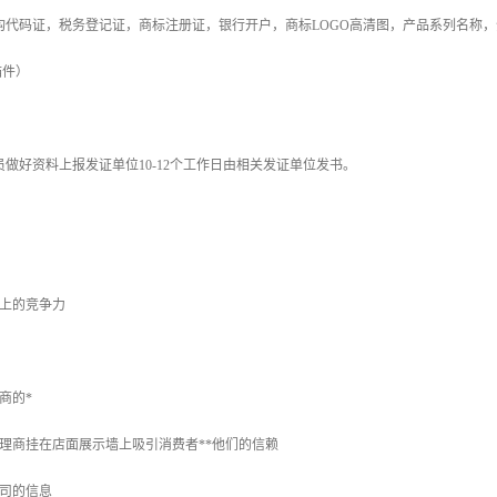
构代码证，税务登记证，商标注册证，银行开户，商标LOGO高清图，产品系列名称
描件）
做好资料上报发证单位10-12个工作日由相关发证单位发书。
场上的竞争力
商的*
理商挂在店面展示墙上吸引消费者**他们的信赖
司的信息