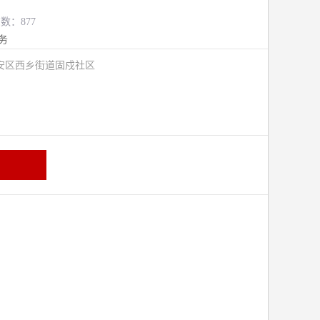
览数：877
务
安区西乡街道固戍社区