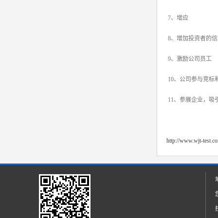
7、增应
8、增加投资者的信
9、激励公司员工
10、公司参与竞标
11、参展企业，吸
http://www.wjt-test.c