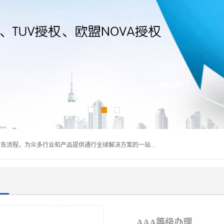
深圳万检通科技有限公司主营:iso9001质量认证机构及质检报告流程，为众多行业和产品提供通行全球解决方案的一站式全领域公共检测、鉴定、验货、srrc认证,质量检测认证及CE认证公司，帮助企业应对全球各种技术贸易壁垒，提升企业竞争优势，满足其对品质的高标准要求。
AAA等级办理