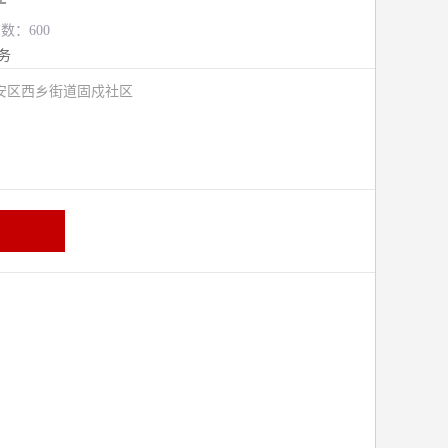
览数：600
务
安区西乡街道固戍社区