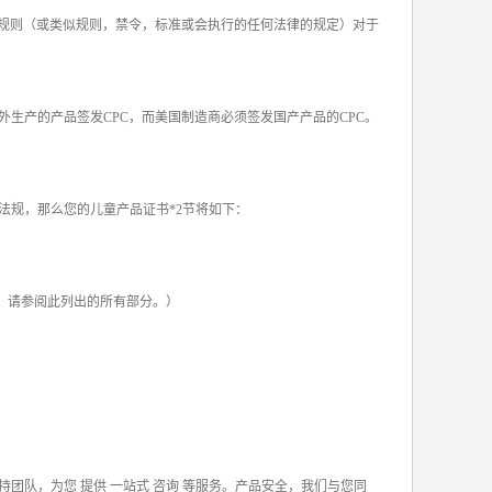
全规则（或类似规则，禁令，标准或会执行的任何法律的规定）对于
生产的产品签发CPC，而美国制造商必须签发国产产品的CPC。
法规，那么您的儿童产品证书*2节将如下：
部分，请参阅此列出的所有部分。）
队，为您 提供 一站式 咨询 等服务。产品安全，我们与您同