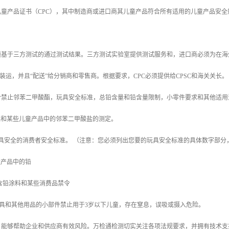
儿童产品证书（CPC），其中制造商或进口商其儿童产品符合所有适用的儿童产品安
基于三方测试的通过测试结果。三方测试实验室提供测试服务和，进口商必须为在海外
产品装运，并且“配送”给分销商和零售商。根据要求，CPC必须提供给CPSC和海关关长。
合禁止邻苯二甲酸酯，玩具安全标准，总铅含量和铅含量限制，小零件要求和其他适用
7c：玩具和某些儿童产品中的邻苯二甲酸盐的测定。
-11，玩具安全的消费者安全标准。 （注意：您必须列出您要的玩具安全标准的具体数字
：儿童产品中的铅
1303，含铅涂料和某些消费品禁令
1部分玩具和其他用品的小部件禁止用于3岁以下儿童，存在窒息，误吸或摄入危险。
能够帮助企业和供应商有效风险。万检通检测切实关注各项法规要求，并拥有技术支持团