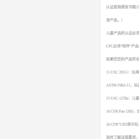
认证是指颁发书面
srrc认证
该产品。）
亚马逊UL报告
儿童产品的认证必须
英国UKCA认证
CPC必须“陪伴”
其他国家认证
如果您您的产品符
加拿大IC认证
15 USC 205
ASTM F963
15 USC 1278a
16 CFR Part 
16 CFR*150
及时了解法规要求，