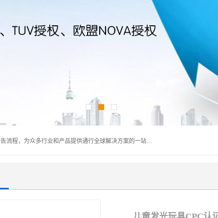
深圳万检通科技有限公司主营:iso9001质量认证机构及质检报告流程，为众多行业和产品提供通行全球解决方案的一站式全领域公共检测、鉴定、验货、srrc认证,质量检测认证及CE认证公司，帮助企业应对全球各种技术贸易壁垒，提升企业竞争优势，满足其对品质的高标准要求。
儿童发光玩具CPC认