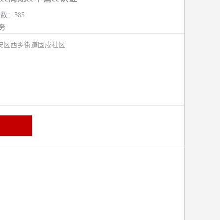
览数：585
务
安区西乡街道固戍社区