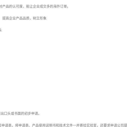
家对产品的认可度，能让企业成交多的海外订单。
，提高企业产品品质，树立形象
:
室提出口头或书面的初步申请。
E认证申请表，将申请表、产品使用说明书和技术文件一并寄给实验室，还要求申请公司