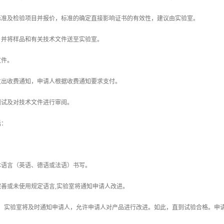
验标准及检验项目并报价，标准的确定直接影响证书的有效性，建议由实验室。
价，并将样品和有关技术文件送至实验室。
文件。
人发出收费通知，申请人根据收费通知要求支付。
品测试及对技术文件进行审阅。
括：
共体语言（英语、德语或法语）书写。
不完善或未使用规定语言,实验室将通知申请人改进。
合格，实验室将及时通知申请人，允许申请人对产品进行改进。如此，直到试验合格。