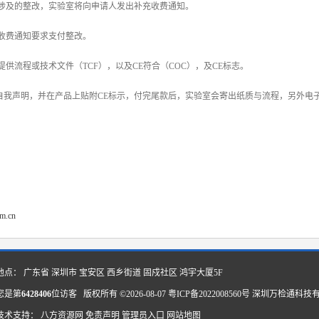
0条所涉及的整改，实验室将向申请人发出补充收费通知。
补充收费通知要求支付整改。
人提供流程或技术文件（TCF），以及CE符合（COC），及CE标志。
CE*自我声明，并在产品上贴附CE标示，付完尾款后，实验室会寄出纸质与流程，另外
om.cn
地点： 广东省 深圳市 宝安区 西乡街道 固戍社区 鸿宇大厦5F
您是第
6428406
位访客 版权所有 ©2026-08-07
粤ICP备2022008560号
深圳万检通科技
技术支持：
八方资源网
免责声明
管理员入口
网站地图