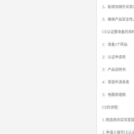
2、能增加国外买
srrc认证
3、确保产品安全性
亚马逊UL报告
CE认证要准备的资料
英国UKCA认证
1：准备3个样品
其他国家认证
2：认证申请表
加拿大IC认证
3：产品说明书
4：零部件清单表
5：电路原理图
CE的流程:
1. 制造商向实验
2. 申请人填写C