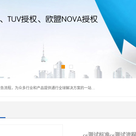
深圳万检通科技有限公司主营:iso9001质量认证机构及质检报告流程，为众多行业和产品提供通行全球解决方案的一站式全领域公共检测、鉴定、验货、srrc认证,质量检测认证及CE认证公司，帮助企业应对全球各种技术贸易壁垒，提升企业竞争优势，满足其对品质的高标准要求。
ce测试标准ce测试流程