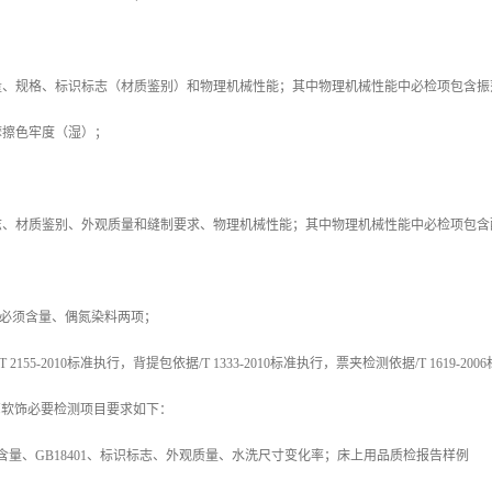
量、规格、标识标志（材质鉴别）和物理机械性能；其中物理机械性能中必检项包含振
摩擦色牢度（湿）；
志、材质鉴别、外观质量和缝制要求、物理机械性能；其中物理机械性能中必检项包含
包必须含量、偶氮染料两项；
2155-2010标准执行，背提包依据/T 1333-2010标准执行，票夹检测依据/T 1619-20
布艺软饰必要检测项目要求如下：
含量、GB18401、标识标志、外观质量、水洗尺寸变化率；床上用品质检报告样例