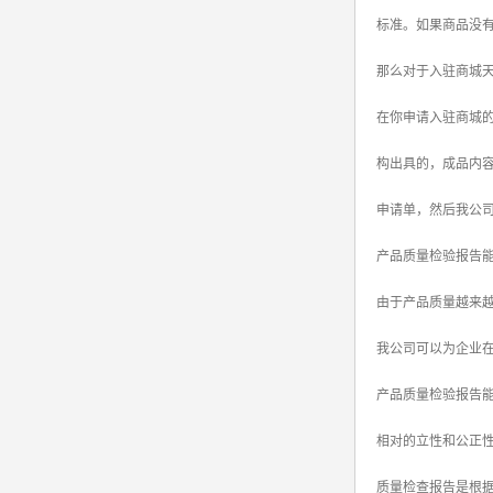
标准。如果商品没
srrc认证
那么对于入驻商城天
亚马逊UL报告
在你申请入驻商城
英国UKCA认证
构出具的，成品内
其他国家认证
申请单，然后我公
加拿大IC认证
产品质量检验报告能
由于产品质量越来
我公司可以为企业在
产品质量检验报告能
相对的立性和公正性
质量检查报告是根