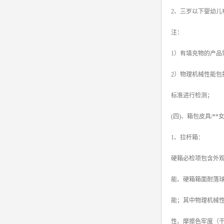
2、三岁以下婴幼
注：
1）有填充物的产品
2）物理机械性能包
标准进行检测；
(四)、箱包皮具/*
1、拉杆箱：
硬箱必检项包含外
能、硬箱箱面耐落
能；其中物理机械
性、摩擦色牢度（