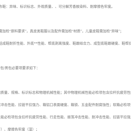
儿布鞋：异味、标识标志、外观质量、、可分解芳香胺染料、耐摩擦色牢度。
需加检“原料要求”，真皮类鞋服以及配件需加检“材质”，儿童皮鞋需加检“异味”；
括成鞋耐折性能、外底**性能、帮底剥离强度、鞋跟结合力、成型底鞋跟硬度、鞋帮
*女包/男包必要项要求如下：
观质量、规格、标识标志和物理机械性能；其中物理机械性能必检项包含拉杆抗疲劳性
球冲击性能、拉链平拉强力、箱铝口表面硬度、箱锁、五金配件耐腐蚀性；软箱必检项
性能必检项包含拉杆抗疲劳性能、行走性能、振荡冲击性能、耐冲击性能、拉链平拉强
干）、摩擦色牢度（湿）；