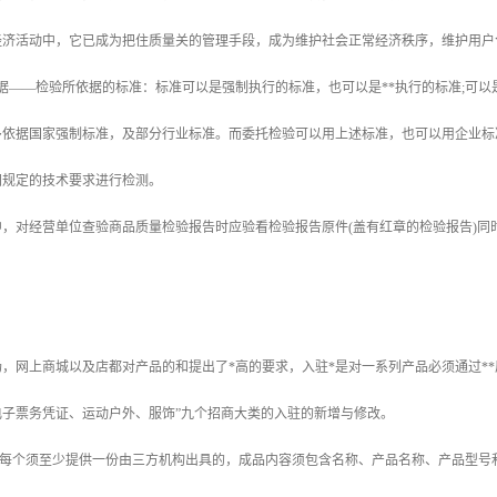
经济活动中，它已成为把住质量关的管理手段，成为维护社会正常经济秩序，维护用户
据——检验所依据的标准：标准可以是强制执行的标准，也可以是**执行的标准;可
多依据国家强制标准，及部分行业标准。而委托检验可以用上述标准，也可以用企业标
同规定的技术要求进行检测。
，对经营单位查验商品质量检验报告时应验看检验报告原件(盖有红章的检验报告)同
：
网上商城以及店都对产品的和提出了*高的要求，入驻*是对一系列产品必须通过**
电子票务凭证、运动户外、服饰”九个招商大类的入驻的新增与修改。
每个须至少提供一份由三方机构出具的，成品内容须包含名称、产品名称、产品型号