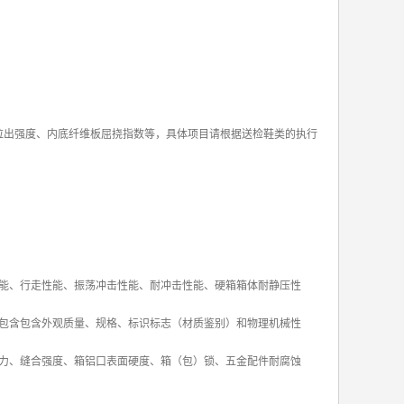
拉出强度、内底纤维板屈挠指数等，具体项目请根据送检鞋类的执行
能、行走性能、振荡冲击性能、耐冲击性能、硬箱箱体耐静压性
包含包含外观质量、规格、标识标志（材质鉴别）和物理机械性
力、缝合强度、箱铝口表面硬度、箱（包）锁、五金配件耐腐蚀