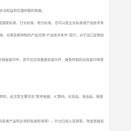
合法权益和实施仲裁的依据。
以是国家标准，行业标准，地方标准，也可以是企业标准或产品技术条
准，对某些新研制的产品可用“产品技术条件”进行，对于出口定制的
时保留复印件，而不应仅验看报告复印件，避免所取的出现复印等情
质检，此次变主要涉及“家用电器、3C数码、化妆品、食品品、鞋类
和各类产品所必须的各类检测项），针对已经入驻商家，淘宝商城会