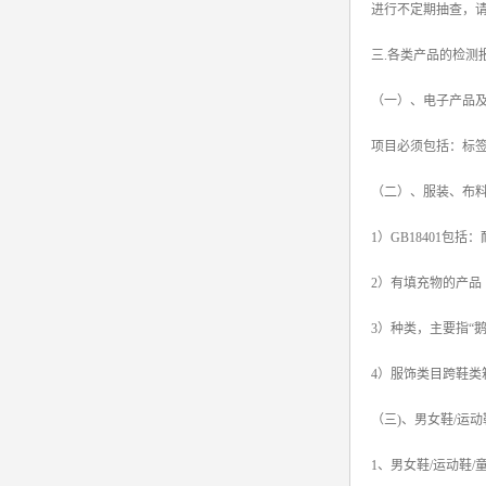
进行不定期抽查，
三.各类产品的检测
（一）、电子产品
项目必须包括：标
（二）、服装、布料
1）GB18401
2）有填充物的产品
3）种类，主要指“
4）服饰类目跨鞋
（三)、男女鞋/运
1、男女鞋/运动鞋