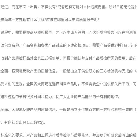
有通过，而在市面上出售，不但没有*或者还有可能对人体造成伤害。所以目前无论是
猫商城三方办理有什么手续?应该在哪里可以申请质量报告呢?
的过程中，需要提交商品质检报告，才可以申请入驻的，而这份质检报告可以在检测院
容须包含名称、产品名称和各类产品对应的下述必检项目。需要产品提供2件样品，还
司收到产品质检样品并出具正式报价单，再报价确认并支付产品质检所需的费用，后在
全面、客观地反映产品的质量信息，一般是由立于供需双方的三方检验机构完成的（必
越受人们的重视，全国各大商场在选择销售产品时，不但需要企业提供相关产品的，同
送检过程中节省很多时间和精力，使广大企业的产品能**的**有利的地位。
全面、客观地反映产品的质量信息，一般是由立于供需双方的三方检验机构完成的（必
，有向社会出具公正数据()。
据标准化的要求，对产品和工程进行质量检测与质量监督，并加以分析研究后写出的反