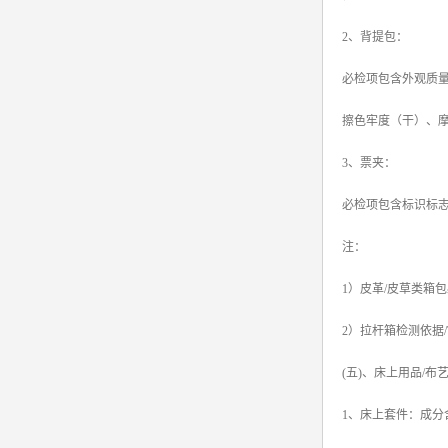
2、背提包：
必检项包含外观质
擦色牢度（干）、
3、票夹：
必检项包含标识标
注：
1）皮革/皮草类箱
2）拉杆箱检测依据/T 
(五)、床上用品/
1、床上套件：成分