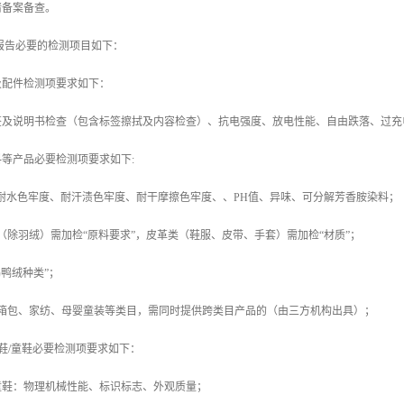
请备案备查。
报告必要的检测项目如下：
及配件检测项要求如下：
签及说明书检查（包含标签擦拭及内容检查）、抗电强度、放电性能、自由跌落、过充
等产品必要检测项要求如下:
包括：耐水色牢度、耐汗渍色牢度、耐干摩擦色牢度、、PH值、异味、可分解芳香胺染料；
（除羽绒）需加检“原料要求”，皮革类（鞋服、皮带、手套）需加检“材质”；
鹅鸭绒种类”；
类箱包、家纺、母婴童装等类目，需同时提供跨类目产品的（由三方机构出具）；
动鞋/童鞋必要检测项要求如下：
/童鞋：物理机械性能、标识标志、外观质量；