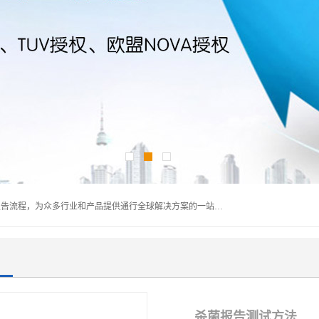
深圳万检通科技有限公司主营:iso9001质量认证机构及质检报告流程，为众多行业和产品提供通行全球解决方案的一站式全领域公共检测、鉴定、验货、srrc认证,质量检测认证及CE认证公司，帮助企业应对全球各种技术贸易壁垒，提升企业竞争优势，满足其对品质的高标准要求。
杀菌报告测试方法