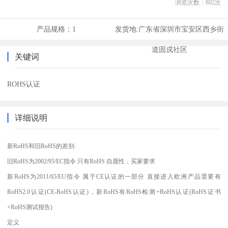
浏览次数：
802
次
产品规格：
1
发货地:
广东省深圳市宝安区西乡街
道固戍社区
关键词
ROHS认证
详细说明
新RoHS和旧RoHS的差别:
旧RoHS为2002/95/EC指令 只有RoHS 自愿性，买家要求
新RoHS为2011/65/EU指令 属于CE认证的一部分 直接进入欧洲产品需要有
RoHS2.0认证(CE-RoHS认证)，新RoHS有RoHS检测+RoHS认证(RoHS证书
+RoHS测试报告)
定义