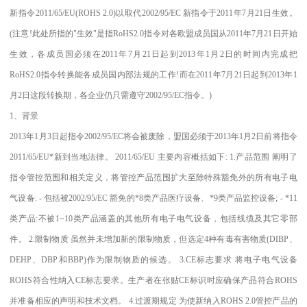
新指令2011/65/EU(ROHS 2.0)以取代2002/95/EC 新指令于2011年7月21日生效。
(注意!此处所指的"生效"是指RoHS2.0指令对各欧盟成员国从2011年7月21日开始
生效，各成员国必须在2011年7月21日起到2013年1月2日的时间内完成把
RoHS2.0指令转换能各成员国内部法规的工作!而在2011年7月21日起到2013年1
月2日这段转换期，各企业仍只需遵守2002/95/EC指令。)
1、背景
2013年1月3日起指令2002/95/EC将会被废除，盟国必须于2013年1月2日前将指令
2011/65/EU*新到当地法律。 2011/65/EU 主要内容概括如下: 1.产品范围 阐明了
指令管控范围和相关定义，将管控产品范围扩大至除特殊豁免外的所有电子电
气设备: - 包括被2002/95/EC 豁免的*8类产品医疗设备、*9类产品监控设备; - *11
类产品:不被1~10类产品涵盖的其他所有电子电气设备，包括线缆及其它零部
件。 2.限制物质 虽然并未增加新的限制物质，但选定4种有毒有害物质(DIBP、
DEHP、DBP和BBP)作为限制物质的候选。 3.CE标志要求 将电子电气设备
ROHS符合性纳入CE标志要求。生产者在张贴CE标识时应确保产品符合ROHS
并准备相应的声明和技术文档。 4.过渡期规定 为使新纳入ROHS 2.0管控产品的