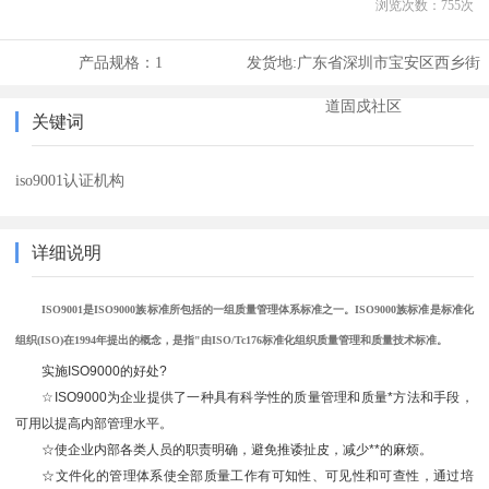
浏览次数：
755
次
产品规格：
1
发货地:
广东省深圳市宝安区西乡街
道固戍社区
关键词
iso9001认证机构
详细说明
ISO9001是ISO9000族标准所包括的一组质量管理体系标准之一。ISO9000族标准是标准化
组织(ISO)在1994年提出的概念，是指"由ISO/Tc176标准化组织质量管理和质量技术
标准。
实施ISO9000的好处?
☆ISO9000为企业提供了一种具有科学性的质量管理和质量*方法和手段，
可用以提高内部管理水平。
☆使企业内部各类人员的职责明确，避免推诿扯皮，减少**的麻烦。
☆文件化的管理体系使全部质量工作有可知性、可见性和可查性，通过培