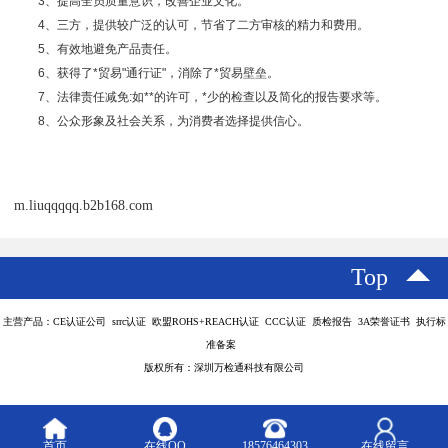
3、提高全员质量意识，改善企业文化。
4、三方，提供较广泛的认可，节省了二方审核的精力和费用。
5、有效地避免产品责任。
6、获得了*贸易"通行证"，消除了*贸易壁垒。
7、法律责任减免:如**的许可，*少的检查以及简化的报告要求等。
8、公众形象及社会关系，为消费者选择提供信心。
m.liuqqqqq.b2b168.com
Top
主营产品：CE认证公司 srrc认证 欧盟ROHS+REACH认证 CCC认证 质检报告 3A荣誉证书 执行标
准备案
版权所有：深圳万检通科技有限公司
首页
在线QQ
18576464303
在线留言