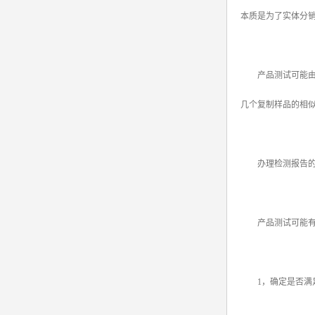
本质是为了实体分
srrc认证
亚马逊UL报告
产品测试可能由制
英国UKCA认证
几个复制样品的相
其他国家认证
加拿大IC认证
办理检测报告的
产品测试可能有多
1，确定是否满足