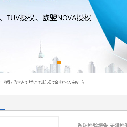
深圳万检通科技有限公司主营:iso9001质量认证机构及质检报告流程，为众多行业和产品提供通行全球解决方案的一站式全领域公共检测、鉴定、验货、srrc认证,质量检测认证及CE认证公司，帮助企业应对全球各种技术贸易壁垒，提升企业竞争优势，满足其对品质的高标准要求。
衡阳检验报告 天猫检