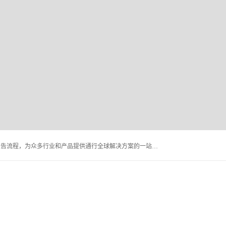
深圳万检通科技有限公司主营:iso9001质量认证机构及质检报告流程，为众多行业和产品提供通行全球解决方案的一站式全领域公共检测、鉴定、验货、srrc认证,质量检测认证及CE认证公司，帮助企业应对全球各种技术贸易壁垒，提升企业竞争优势，满足其对品质的高标准要求。