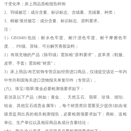
寸变化率；床上用品质检报告样例
2、羽绒被芯：成分含量、标识标志、含绒量、充绒量、种类；
3、棉被/蚕丝被芯：成分含量、标识标志、原料要求。
注：
1）GB18401包括：耐水色牢度、耐汗渍色牢度、耐干摩擦色牢
度、、PH值、异味、可分解芳香胺染料；
2）有填充物的产品（除羽绒）需加检“原料要求”，皮革类（鞋服、
皮带、手套）需加检“材质”；
3）床上用品/布艺软饰专营店如经营进口商品，仅须提交该近一年内
中华共和国海关进口货物报关单复印件（专营店）。
(六)、珠宝//翡翠/黄金必要检测项要求如下：
若涉及以下产品（例如：黄金、、天然玉石、翡翠、珍珠、琥珀、
铂金、其他宝石或贵金属等），每个材质类目需要至少提供1款由省
级质监局出具的相关检测报告，必要检测项要求如下：商标、送检
单位、生产单位以及相应商品各成分含量结论；