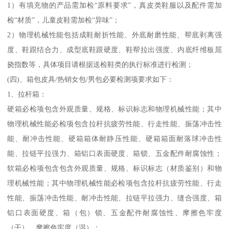
1）有填充物的产品需加检“原料要求”，真皮类鞋服以及配件需加
检“材质”，儿童皮鞋需加检“异味”；
2）物理机械性能包括成鞋耐折性能、外底耐磨性能、帮底剥离强
度、鞋跟结合力、成型底鞋跟硬度、鞋帮拉出强度、内底纤维板屈
挠指数等，具体项目请根据送检鞋类的执行标准进行检测；
(四)、箱包皮具/热销女包/男包必要检测项要求如下：
1、拉杆箱：
硬箱必检项包含外观质量、规格、标识标志和物理机械性能；其中
物理机械性能必检项包含拉杆抗疲劳性能、行走性能、振荡冲击性
能、耐冲击性能、硬箱箱体耐静压性能、硬箱箱面耐落球冲击性
能、拉链平拉强力、箱铝口表面硬度、箱锁、五金配件耐腐蚀性；
软箱必检项包含包含外观质量、规格、标识标志（材质鉴别）和物
理机械性能；其中物理机械性能必检项包含拉杆抗疲劳性能、行走
性能、振荡冲击性能、耐冲击性能、拉链平拉强力、缝合强度、箱
铝口表面硬度、箱（包）锁、五金配件耐腐蚀性、摩擦色牢度
（干）、摩擦色牢度（湿）；