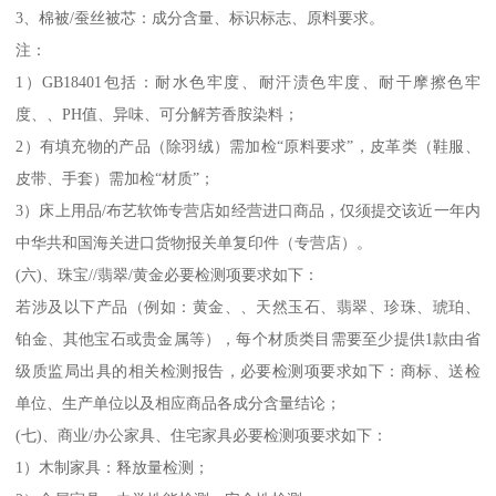
3、棉被/蚕丝被芯：成分含量、标识标志、原料要求。
注：
1）GB18401包括：耐水色牢度、耐汗渍色牢度、耐干摩擦色牢
度、、PH值、异味、可分解芳香胺染料；
2）有填充物的产品（除羽绒）需加检“原料要求”，皮革类（鞋服、
皮带、手套）需加检“材质”；
3）床上用品/布艺软饰专营店如经营进口商品，仅须提交该近一年内
中华共和国海关进口货物报关单复印件（专营店）。
(六)、珠宝//翡翠/黄金必要检测项要求如下：
若涉及以下产品（例如：黄金、、天然玉石、翡翠、珍珠、琥珀、
铂金、其他宝石或贵金属等），每个材质类目需要至少提供1款由省
级质监局出具的相关检测报告，必要检测项要求如下：商标、送检
单位、生产单位以及相应商品各成分含量结论；
(七)、商业/办公家具、住宅家具必要检测项要求如下：
1）木制家具：释放量检测；