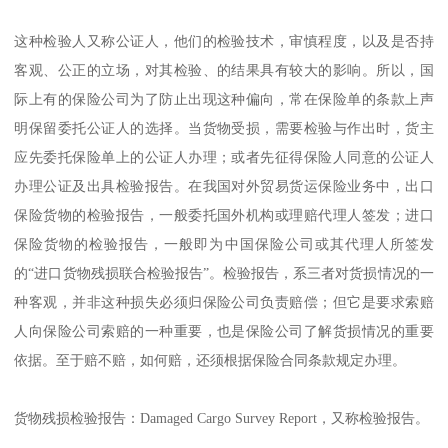
这种检验人又称公证人，他们的检验技术，审慎程度，以及是否持
客观、公正的立场，对其检验、的结果具有较大的影响。所以，国
际上有的保险公司为了防止出现这种偏向，常在保险单的条款上声
明保留委托公证人的选择。当货物受损，需要检验与作出时，货主
应先委托保险单上的公证人办理；或者先征得保险人同意的公证人
办理公证及出具检验报告。在我国对外贸易货运保险业务中，出口
保险货物的检验报告，一般委托国外机构或理赔代理人签发；进口
保险货物的检验报告，一般即为中国保险公司或其代理人所签发
的“进口货物残损联合检验报告”。检验报告，系三者对货损情况的一
种客观，并非这种损失必须归保险公司负责赔偿；但它是要求索赔
人向保险公司索赔的一种重要，也是保险公司了解货损情况的重要
依据。至于赔不赔，如何赔，还须根据保险合同条款规定办理。
货物残损检验报告：Damaged Cargo Survey Report，又称检验报告。