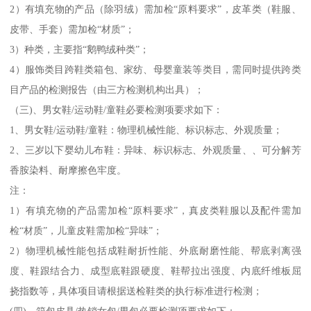
2）有填充物的产品（除羽绒）需加检“原料要求”，皮革类（鞋服、
皮带、手套）需加检“材质”；
3）种类，主要指“鹅鸭绒种类”；
4）服饰类目跨鞋类箱包、家纺、母婴童装等类目，需同时提供跨类
目产品的检测报告（由三方检测机构出具）；
（三)、男女鞋/运动鞋/童鞋必要检测项要求如下：
1、男女鞋/运动鞋/童鞋：物理机械性能、标识标志、外观质量；
2、三岁以下婴幼儿布鞋：异味、标识标志、外观质量、、可分解芳
香胺染料、耐摩擦色牢度。
注：
1）有填充物的产品需加检“原料要求”，真皮类鞋服以及配件需加
检“材质”，儿童皮鞋需加检“异味”；
2）物理机械性能包括成鞋耐折性能、外底耐磨性能、帮底剥离强
度、鞋跟结合力、成型底鞋跟硬度、鞋帮拉出强度、内底纤维板屈
挠指数等，具体项目请根据送检鞋类的执行标准进行检测；
(四)、箱包皮具/热销女包/男包必要检测项要求如下：