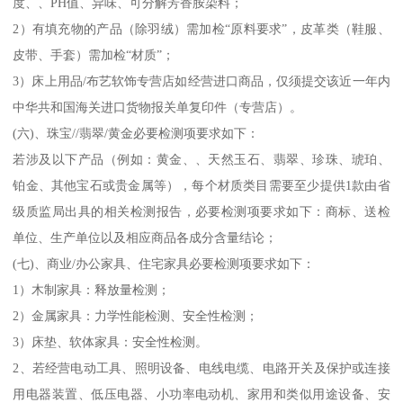
度、、PH值、异味、可分解芳香胺染料；
2）有填充物的产品（除羽绒）需加检“原料要求”，皮革类（鞋服、
皮带、手套）需加检“材质”；
3）床上用品/布艺软饰专营店如经营进口商品，仅须提交该近一年内
中华共和国海关进口货物报关单复印件（专营店）。
(六)、珠宝//翡翠/黄金必要检测项要求如下：
若涉及以下产品（例如：黄金、、天然玉石、翡翠、珍珠、琥珀、
铂金、其他宝石或贵金属等），每个材质类目需要至少提供1款由省
级质监局出具的相关检测报告，必要检测项要求如下：商标、送检
单位、生产单位以及相应商品各成分含量结论；
(七)、商业/办公家具、住宅家具必要检测项要求如下：
1）木制家具：释放量检测；
2）金属家具：力学性能检测、安全性检测；
3）床垫、软体家具：安全性检测。
2、若经营电动工具、照明设备、电线电缆、电路开关及保护或连接
用电器装置、低压电器、小功率电动机、家用和类似用途设备、安