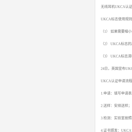
无线耳机UKCA认
srrc认证
UKCA标志使用规
亚马逊UL报告
（1） 如果需要缩
英国UKCA认证
（2） UKCA标
其他国家认证
（3） UKCA标
加拿大IC认证
24日，英国宣布UK
UKCA认证申请流
1.申请：填写申请
2.送样：安排送样；
3.检测：实验室按
4.证书颁发：UK