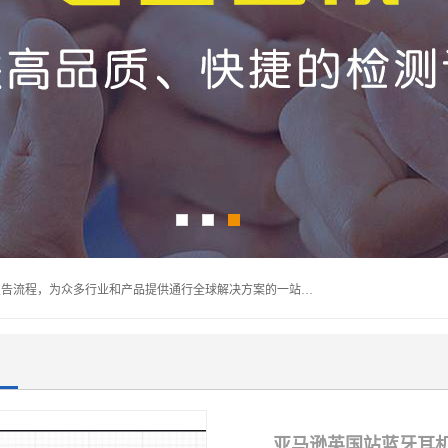
深圳万检通科技有限公司主营:iso9001质量认证机构及质检报告流程，为众多行业和产品提供通行全球解决方案的一站式全领域公共检测、鉴定、验货、srrc认证,质量检测认证及CE认证公司，帮助企业应对全球各种技术贸易壁垒，提升企业竞争优势，满足其对品质的高标准要求。
亚马逊英国站蓝牙耳机