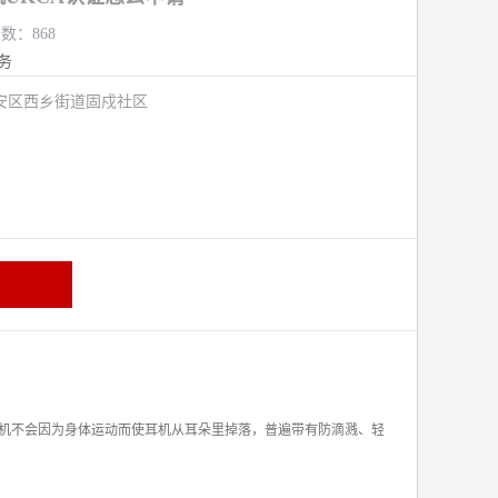
览数：868
务
安区西乡街道固戍社区
机不会因为身体运动而使耳机从耳朵里掉落，普遍带有防滴溅、轻