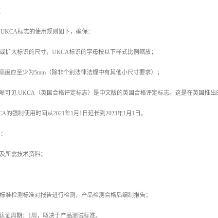
证
则UKCA标志的使用规则如下，确保：
小或扩大标识的尺寸，UKCA标识的字母按以下样式比例缩放；
志的高度应至少为5mm（除非个别法律法规中有其他小尺寸要求）；
志清晰可见.UKCA（英国合格评定标志）是中文版的英国合格评定标志。这是在英国推出
CA的强制使用时间从2021年1月1日延长到2023年1月1日。
程：
表及所需技术资料；
照标准检测标准对报告进行检测，产品检测合格后编制报告；
CA认证周期：1周，取决于产品测试标准。