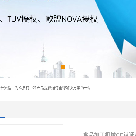
深圳万检通科技有限公司主营:iso9001质量认证机构及质检报告流程，为众多行业和产品提供通行全球解决方案的一站式全领域公共检测、鉴定、验货、srrc认证,质量检测认证及CE认证公司，帮助企业应对全球各种技术贸易壁垒，提升企业竞争优势，满足其对品质的高标准要求。
食品加工机械CE认证