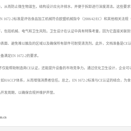
角，从而防止微生物滋生。结构设计应允许排水，并便于拆卸进行深度清洁。这些要求
N 1672-2标准是评估食品加工机械符合欧盟机械指令（2006/42/EC）和其他相
害，包括机械、电气和卫生风险。卫生设计在认证中具有特殊考量，因为它直接关联到
的表面、避免难以触及的区域以及确保所有部件可耐受清洗剂。此外，文档准备是CE
满足EN 1672-2的要求。
-2标准不仅能帮助制造商CE认证，还能提升设备的市场竞争力。通过优化卫生设计，企
如HACCP体系，从而增强消费者信任。总之，EN 1672-2标准与CE认证的结合
品开发周期，以确保合规并维护声誉。
om.cn