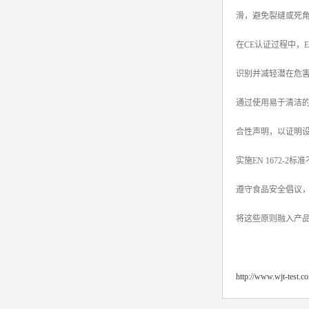
滑，避免裂缝或死
srrc认证
在CE认证过程中，E
亚马逊UL报告
识别并减轻潜在危
英国UKCA认证
通过使用易于清洁
其他国家认证
合性声明，以证明设备
加拿大IC认证
实施EN 1672
遵守食品安全倡议，
将这些原则融入产
http://www.wjt-test.c