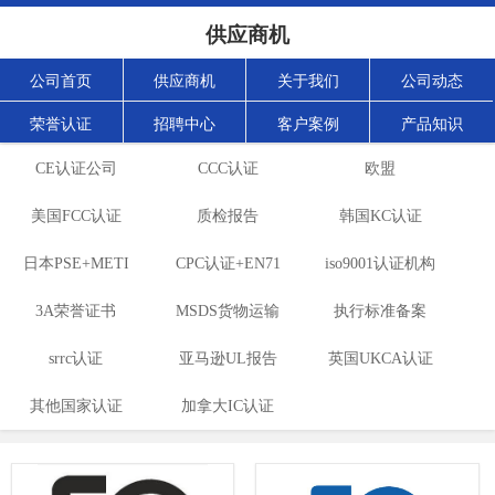
供应商机
公司首页
供应商机
关于我们
公司动态
荣誉认证
招聘中心
客户案例
产品知识
CE认证公司
CCC认证
欧盟
美国FCC认证
质检报告
ROHS+REACH
韩国KC认证
日本PSE+METI
CPC认证+EN71
iso9001认证机构
认证
3A荣誉证书
备案
MSDS货物运输
玩具认证
执行标准备案
srrc认证
亚马逊UL报告
报告
英国UKCA认证
其他国家认证
加拿大IC认证