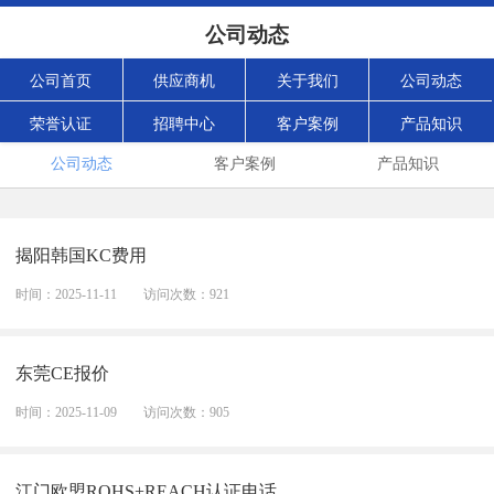
公司动态
公司首页
供应商机
关于我们
公司动态
荣誉认证
招聘中心
客户案例
产品知识
公司动态
客户案例
产品知识
揭阳韩国KC费用
时间：2025-11-11
访问次数：921
东莞CE报价
时间：2025-11-09
访问次数：905
江门欧盟ROHS+REACH认证电话