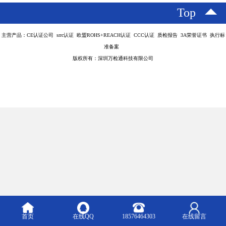
Top
主营产品：CE认证公司 srrc认证 欧盟ROHS+REACH认证 CCC认证 质检报告 3A荣誉证书 执行标
准备案
版权所有：深圳万检通科技有限公司
首页
在线QQ
18576464303
在线留言