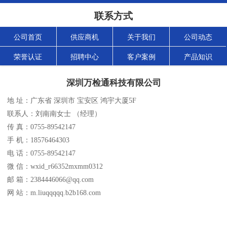
联系方式
公司首页
供应商机
关于我们
公司动态
荣誉认证
招聘中心
客户案例
产品知识
深圳万检通科技有限公司
地 址：广东省 深圳市 宝安区 鸿宇大厦5F
联系人：刘南南女士 （经理）
传 真：0755-89542147
手 机：18576464303
电 话：0755-89542147
微 信：wxid_r66352mxmm0312
邮 箱：2384446066@qq.com
网 站：m.liuqqqqq.b2b168.com