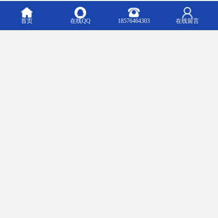
认证机构不仅能够帮助企业流程，还能提供的技术支持和咨询服
务，帮助企业提升产品质量，拓展**市场。在选择CE认证机构时，
首页
在线QQ
18576464303
在线留言
企业可以考虑机构的认可情况、服务范围、水平以及费用和周期等
因素，以确保选择到适合自身需求的机构。
综上所述，汕头CE认机构在帮助企业获得CE认证方面扮演着至关重
要的角色。通过的服务和支持，这些机构能够帮助汕头企业认证流
程，提升产品的竞争力，实现**市场的拓展。因此，企业在申请CE
认证时，不妨寻求汕头CE认机构的帮助，共同推动产品质量和企业
发展的提升。
m.liuqqqqq.b2b168.com
Top